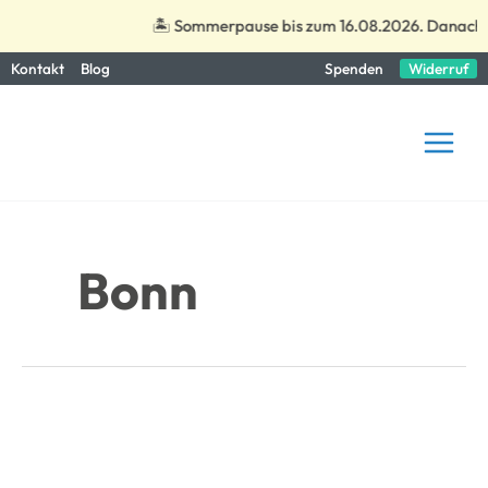
🏝️ Sommerpause bis zum 16.08.2026. Danach si
Zum
Kontakt
Blog
Spenden
Widerruf
Inhalt
springen
Bonn