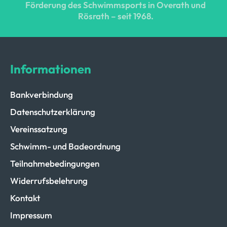
Jung,
Weiterlesen
Förderung des Schwimmsports in Overath und
mutig,
Rösrath – seit 1968.
stark:
BSC-
Mannschaft
Informationen
bei
den
Bankverbindung
DMS
Datenschutzerklärung
in
Bonn
Vereinssatzung
Schwimm- und Badeordnung
Teilnahmebedingungen
Widerrufsbelehrung
Kontakt
Impressum