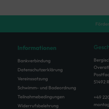
Wettkampfgruppe
in
Rösrath
Förder
(alle
Geschlechter)
Gesch
Informationen
Bergis
Bankverbindung
Overath
Datenschutzerklärung
Postfac
Vereinssatzung
51492 
Schwimm- und Badeordnung
Teilnahmebedingungen
+49 220
montag
Widerrufsbelehrung