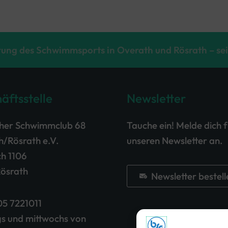
ung des Schwimmsports in Overath und Rösrath – sei
äftsstelle
Newsletter
cher Schwimmclub 68
Tauche ein! Melde dich 
/Rösrath e.V.
unseren Newsletter an.
h 1106
Rösrath
Newsletter bestell
5 7221011
s und mittwochs von