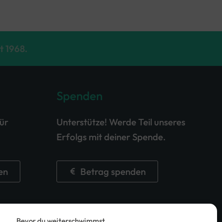
t 1968.
Spenden
für
Unterstütze! Werde Teil unseres
Erfolgs mit deiner Spende.
en
Betrag spenden
Bevor du weiterschwimmst…