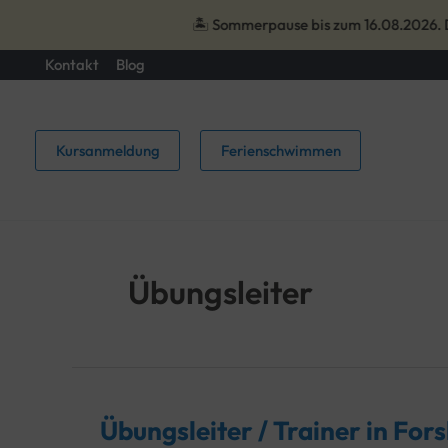
🏝️ Sommerpause bis zum 16.08.2026. Dan
Zum
Kontakt
Blog
Inhalt
springen
Kursanmeldung
Ferienschwimmen
Übungsleiter
Übungsleiter / Trainer in For