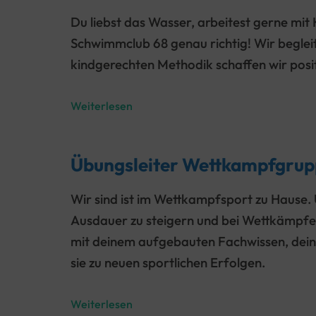
Du liebst das Wasser, arbeitest gerne mit
Schwimmclub 68 genau richtig! Wir beglei
kindgerechten Methodik schaffen wir posit
Übungsleiter
Weiterlesen
/
Trainer
Übungsleiter Wettkampfgruppe
in
Forsbach
Wir sind ist im Wettkampfsport zu Hause.
(alle
Ausdauer zu steigern und bei Wettkämpfen 
Geschlechter)
mit deinem aufgebauten Fachwissen, dein
sie zu neuen sportlichen Erfolgen.
Übungsleiter
Weiterlesen