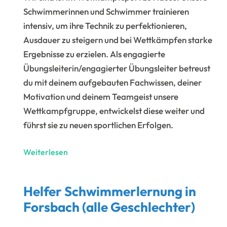
Geschlechter)
Schwimmerinnen und Schwimmer trainieren
intensiv, um ihre Technik zu perfektionieren,
Ausdauer zu steigern und bei Wettkämpfen starke
Ergebnisse zu erzielen. Als engagierte
Übungsleiterin/engagierter Übungsleiter betreust
du mit deinem aufgebauten Fachwissen, deiner
Motivation und deinem Teamgeist unsere
Wettkampfgruppe, entwickelst diese weiter und
führst sie zu neuen sportlichen Erfolgen.
Übungsleiter
Weiterlesen
Wettkampfgruppe
in
Helfer Schwimmerlernung in
Rösrath
Forsbach (alle Geschlechter)
(alle
Geschlechter)