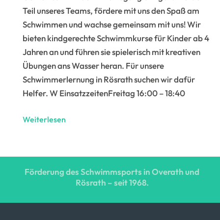
Teil unseres Teams, fördere mit uns den Spaß am
Schwimmen und wachse gemeinsam mit uns! Wir
bieten kindgerechte Schwimmkurse für Kinder ab 4
Jahren an und führen sie spielerisch mit kreativen
Übungen ans Wasser heran. Für unsere
Schwimmerlernung in Rösrath suchen wir dafür
Helfer. W EinsatzzeitenFreitag 16:00 – 18:40
Helfer
Weiterlesen
Schwimmerlernung
in
Rösrath
Förderung des Schwimmsports in Overath und
(alle
Rösrath – seit 1968.
Geschlechter)