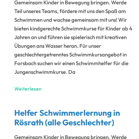
Gemeinsam Kinder in Bewegung bringen. Werde
Teil unseres Teams, fördere mit uns den Spaß am
Schwimmen und wachse gemeinsam mit uns! Wir
bieten kindgerechte Schwimmkurse für Kinder ab 4
Jahren an und führen sie spielerisch mit kreativen
Übungen ans Wasser heran. Für unser
geschlechtergetrenntes Schwimmkursangebot in
Forsbach suchen wir einen Schwimmhelfer für die
Jungenschwimmkurse. Da
Helfer
Weiterlesen
Schwimmerlernung
in
Helfer Schwimmerlernung in
Forsbach
Rösrath (alle Geschlechter)
(alle
Geschlechter)
Gemeinsam Kinder in Bewegung bringen. Werde