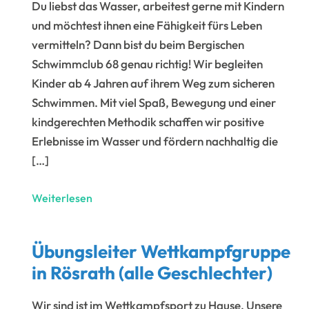
Du liebst das Wasser, arbeitest gerne mit Kindern
und möchtest ihnen eine Fähigkeit fürs Leben
vermitteln? Dann bist du beim Bergischen
Schwimmclub 68 genau richtig! Wir begleiten
Kinder ab 4 Jahren auf ihrem Weg zum sicheren
Schwimmen. Mit viel Spaß, Bewegung und einer
kindgerechten Methodik schaffen wir positive
Erlebnisse im Wasser und fördern nachhaltig die
[…]
Übungsleiter
Weiterlesen
/
Trainer
Übungsleiter Wettkampfgruppe
in
in Rösrath (alle Geschlechter)
Forsbach
(alle
Wir sind ist im Wettkampfsport zu Hause. Unsere