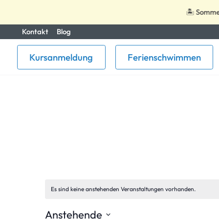
🏝️ Sommerpa
Zum
Kontakt
Blog
Inhalt
Kursanmeldung
Ferienschwimmen
springen
Es sind keine anstehenden Veranstaltungen vorhanden.
Anstehende