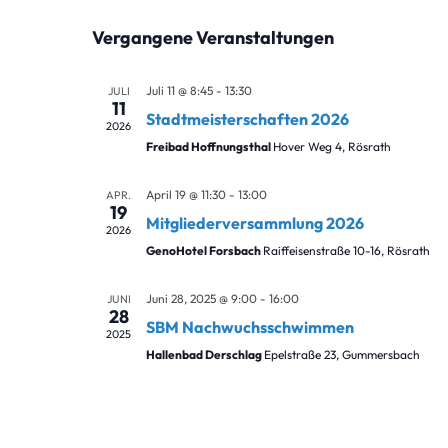
Datum
Vergangene Veranstaltungen
wählen.
Juli 11 @ 8:45
-
13:30
JULI
11
Stadtmeisterschaften 2026
2026
Freibad Hoffnungsthal
Hover Weg 4, Rösrath
April 19 @ 11:30
-
13:00
APR.
19
Mitgliederversammlung 2026
2026
GenoHotel Forsbach
Raiffeisenstraße 10-16, Rösrath
Juni 28, 2025 @ 9:00
-
16:00
JUNI
28
SBM Nachwuchsschwimmen
2025
Hallenbad Derschlag
Epelstraße 23, Gummersbach