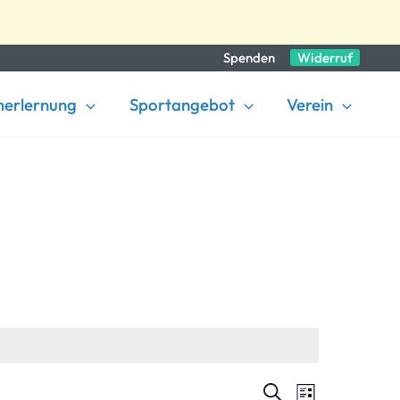
Spenden
Widerruf
erlernung
Sportangebot
Verein
Veranstaltungen
Veranstaltu
Suche
Liste